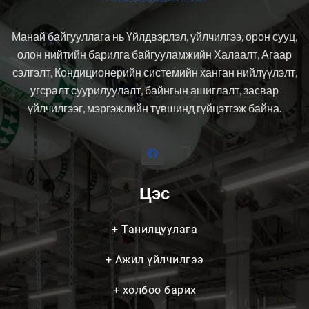
Манай байгууллага нь Үйлдвэрлэл, үйлчилгээ, орон сууц,
олон нийтийн барилга байгууламжийн Халаалт, Агаар
сэлгэлт, Кондиционерийн системийн ханган нийлүүлэлт,
угсралт суурилуулалт, байнгын ашиглалт, засвар
үйлчилгээг, мэргэжлийн түвшинд гүйцэтгэж байна.
Цэс
+
Танилцуулага
+
Ажил үйлчилгээ
+
холбоо барих