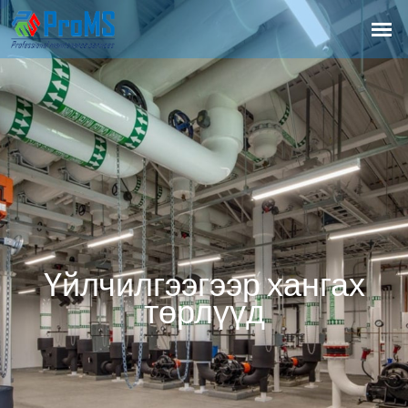
Үйлчилгээгээр хангах
төрлүүд