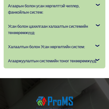
Агаарын болон усан хөргөлттэй чиллер,
фанкойлын систем:
Усан болон цахилгаан халаалтын системийн
төхөөрөмжүүд:
Халаалтын болон Усан хөргөлтийн систем:
Агааржуулалтын системийн тоног төхөөрөмжүүд: