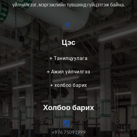
үйлчилгээг, мэргэжлийн түвшинд гүйцэтгэж байна.
Цэс
+
Танилцуулага
+
Ажил үйлчилгээ
+
холбоо барих
Холбоо барих
+976 75091999