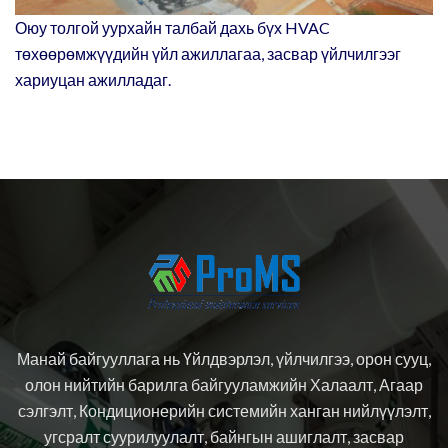
Оюу толгой уурхайн талбай дахь бүх HVAC
төхөөрөмжүүдийн үйл ажиллагаа, засвар үйлчилгээг
хариуцан ажилладаг.
Манай байгууллага нь Үйлдвэрлэл, үйлчилгээ, орон сууц,
олон нийтийн барилга байгууламжийн Халаалт, Агаар
сэлгэлт, Кондиционерийн системийн ханган нийлүүлэлт,
угсралт суурилуулалт, байнгын ашиглалт, засвар