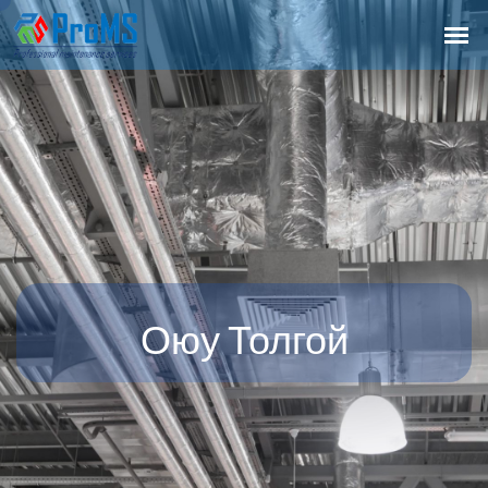
Оюу Толгой