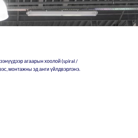
энүүдээр агаарын хоолой (spiral /
рээс, монтажны эд анги үйлдвэрлэнэ.