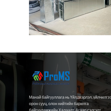
Манай байгууллага нь Үйлдвэрлэл, үйлчилгээ
орон сууц, олон нийтийн барилга
байгууламжийн Халаалт, Агаар сэлгэлт,