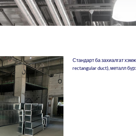
Стандарт ба захиалгат хэмжэ
rectangular duct), металл бү