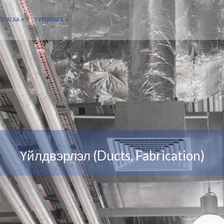
ЛЛАГАА
+
ТУРШЛАГА
+
Үйлдвэрлэл (Ducts, Fabrication)