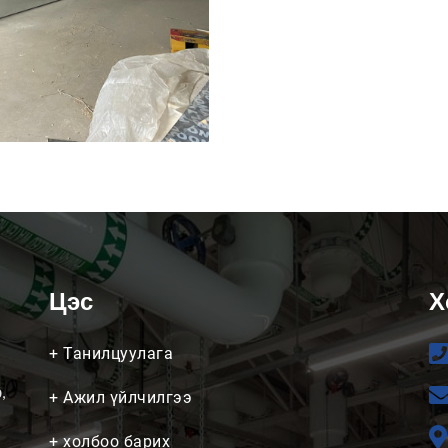
Цэс
Х
+
Танилцуулага
,
+
Ажил үйлчилгээ
+
холбоо барих