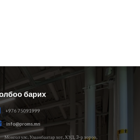
олбоо барих
+976 75091999
info@proms.mn
Монгол улс, Улаанбаатар хот, ХУД, 3-р хороо,